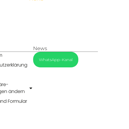
News
m
WhatsApp-Kanal
utzerklärung
äre-
ngen ändern
und Formular