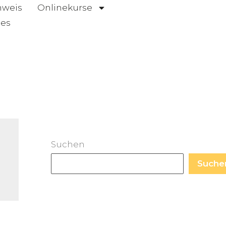
hweis
Onlinekurse
ies
Suchen
Suche