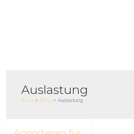
Zum
Inhalt
springen
Auslastung
Auslastung
Start
Blog
Apportieren für